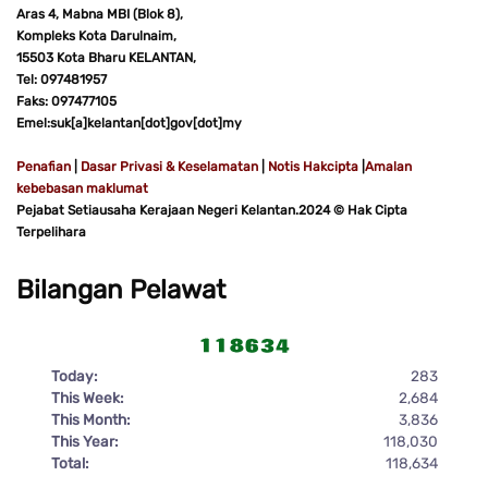
Aras 4, Mabna MBI (Blok 8),
Kompleks Kota Darulnaim,
15503 Kota Bharu KELANTAN,
Tel: 097481957
Faks: 097477105
Emel:suk[a]kelantan[dot]gov[dot]my
Penafian
|
Dasar Privasi & Keselamatan
|
Notis Hakcipta
|
Amalan
kebebasan maklumat
Pejabat Setiausaha Kerajaan Negeri Kelantan.2024 © Hak Cipta
Terpelihara
Bilangan Pelawat
Today:
283
This Week:
2,684
This Month:
3,836
This Year:
118,030
Total:
118,634