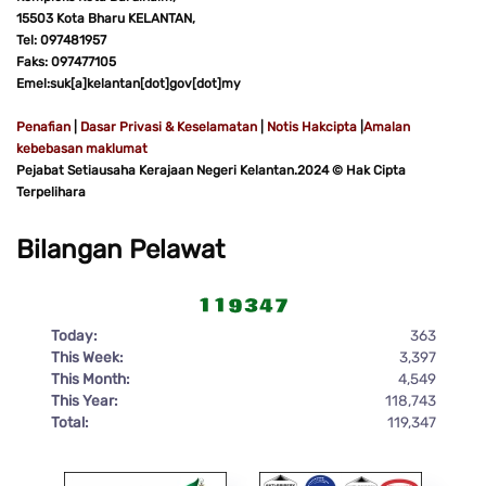
15503 Kota Bharu KELANTAN,
Tel: 097481957
Faks: 097477105
Emel:suk[a]kelantan[dot]gov[dot]my
Penafian
|
Dasar Privasi & Keselamatan
|
Notis Hakcipta
|
Amalan
kebebasan maklumat
Pejabat Setiausaha Kerajaan Negeri Kelantan.2024 © Hak Cipta
Terpelihara
Bilangan Pelawat
Today:
363
This Week:
3,397
This Month:
4,549
This Year:
118,743
Total:
119,347