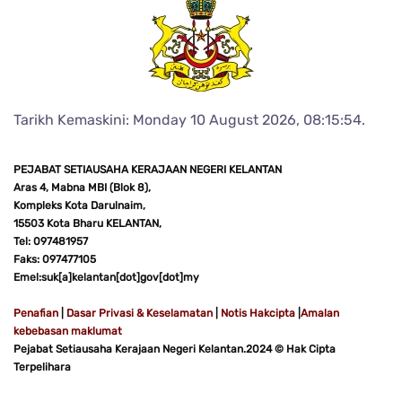
Tarikh Kemaskini: Monday 10 August 2026, 08:15:54.
PEJABAT SETIAUSAHA KERAJAAN NEGERI KELANTAN
Aras 4, Mabna MBI (Blok 8),
Kompleks Kota Darulnaim,
15503 Kota Bharu KELANTAN,
Tel: 097481957
Faks: 097477105
Emel:suk[a]kelantan[dot]gov[dot]my
Penafian
|
Dasar Privasi & Keselamatan
|
Notis Hakcipta
|
Amalan
kebebasan maklumat
Pejabat Setiausaha Kerajaan Negeri Kelantan.2024 © Hak Cipta
Terpelihara