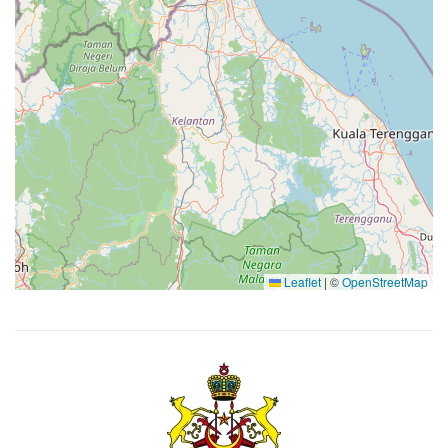
Leaflet
|
©
OpenStreetMap