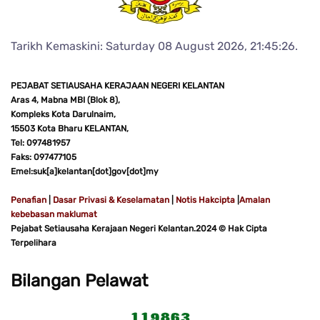
Tarikh Kemaskini: Saturday 08 August 2026, 21:45:26.
PEJABAT SETIAUSAHA KERAJAAN NEGERI KELANTAN
Aras 4, Mabna MBI (Blok 8),
Kompleks Kota Darulnaim,
15503 Kota Bharu KELANTAN,
Tel: 097481957
Faks: 097477105
Emel:suk[a]kelantan[dot]gov[dot]my
Penafian
|
Dasar Privasi & Keselamatan
|
Notis Hakcipta
|
Amalan
kebebasan maklumat
Pejabat Setiausaha Kerajaan Negeri Kelantan.2024 © Hak Cipta
Terpelihara
Bilangan Pelawat