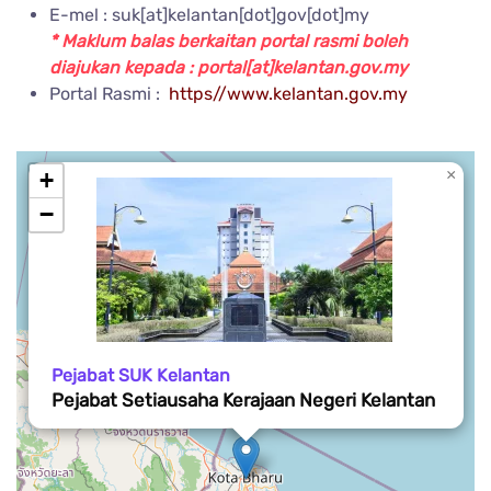
E-mel : suk[at]kelantan[dot]gov[dot]my
* Maklum balas berkaitan portal rasmi boleh
diajukan kepada : portal[at]kelantan.gov.my
Portal Rasmi :
https//www.kelantan.gov.my
×
+
−
Pejabat SUK Kelantan
Pejabat Setiausaha Kerajaan Negeri Kelantan