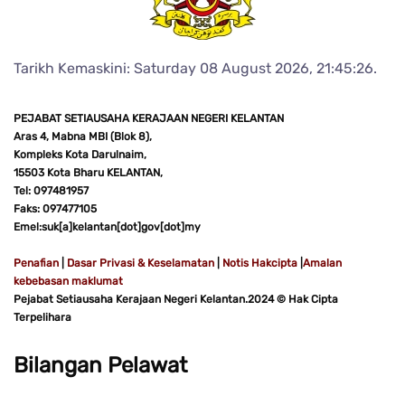
Tarikh Kemaskini: Saturday 08 August 2026, 21:45:26.
PEJABAT SETIAUSAHA KERAJAAN NEGERI KELANTAN
Aras 4, Mabna MBI (Blok 8),
Kompleks Kota Darulnaim,
15503 Kota Bharu KELANTAN,
Tel: 097481957
Faks: 097477105
Emel:suk[a]kelantan[dot]gov[dot]my
Penafian
|
Dasar Privasi & Keselamatan
|
Notis Hakcipta
|
Amalan
kebebasan maklumat
Pejabat Setiausaha Kerajaan Negeri Kelantan.2024 © Hak Cipta
Terpelihara
Bilangan Pelawat