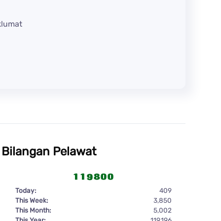
klumat
Bilangan Pelawat
Today:
409
This Week:
3,850
This Month:
5,002
This Year:
119,196