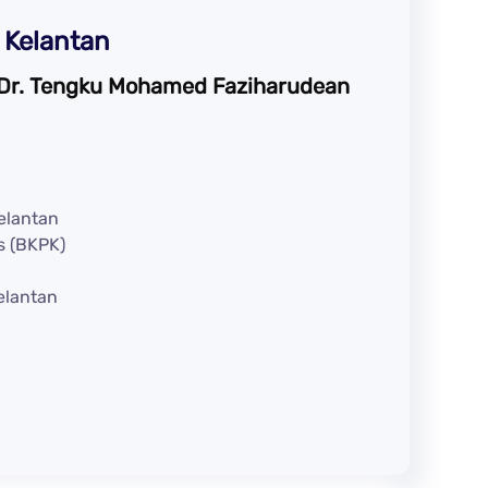
 Kelantan
 Dr. Tengku Mohamed Faziharudean
elantan
s (BKPK)
elantan