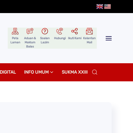
Peta
Aduan &
Soalan
Hubungi
Ikuti Kami
Kelantan
Laman
Maklum
Lazim
Mail
Balas
DIGITAL
INFO UMUM
SUKMA XXIII