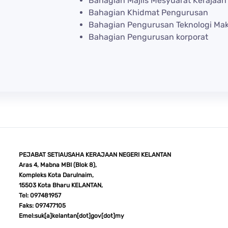
Bahagian Majlis Mesyuarat Kerajaan
Bahagian Khidmat Pengurusan
Bahagian Pengurusan Teknologi Ma
Bahagian Pengurusan korporat
PEJABAT SETIAUSAHA KERAJAAN NEGERI KELANTAN
Aras 4, Mabna MBI (Blok 8),
Kompleks Kota Darulnaim,
15503 Kota Bharu KELANTAN,
Tel: 097481957
Faks: 097477105
Emel:suk[a]kelantan[dot]gov[dot]my