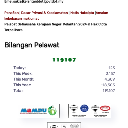
Emel:suk[a]kelantan[dot]gov[dot]my
Penafian
|
Dasar Privasi & Keselamatan
|
Notis Hakcipta
|
Amalan
kebebasan maklumat
Pejabat Setiausaha Kerajaan Negeri Kelantan.2024 © Hak Cipta
Terpelihara
Bilangan Pelawat
Today:
123
This Week:
3,157
This Month:
4,309
This Year:
118,503
Total:
119,107
♿