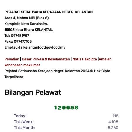
PEJABAT SETIAUSAHA KERAJAAN NEGERI KELANTAN
Aras 4, Mabna MBI (Blok 8),
Kompleks Kota Darulnaim,
15503 Kota Bharu KELANTAN,
Tel: 097481957
Faks: 097477105
Emel:suk[a]kelantan[dot]gov[dot]my
Penafian
|
Dasar Privasi & Keselamatan
|
Notis Hakcipta
|
Amalan
kebebasan maklumat
Pejabat Setiausaha Kerajaan Negeri Kelantan.2024 © Hak Cipta
Terpelihara
Bilangan Pelawat
Today:
115
This Week:
4,108
This Month:
5,260