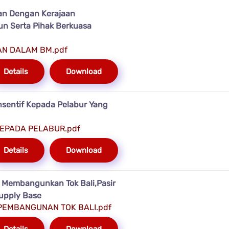
ian Dengan Kerajaan
un Serta Pihak Berkuasa
AN DALAM BM.pdf
Details
Download
nsentif Kepada Pelabur Yang
KEPADA PELABUR.pdf
Details
Download
i Membangunkan Tok Bali,Pasir
Supply Base
 PEMBANGUNAN TOK BALI.pdf