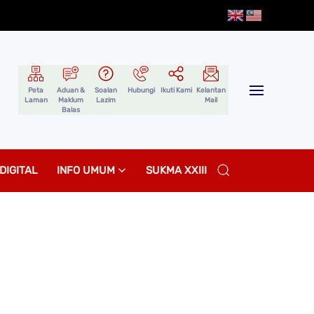
Peta
Aduan &
Soalan
Hubungi
Ikuti Kami
Kelantan
Laman
Maklum
Lazim
Mail
Balas
DIGITAL
INFO UMUM
SUKMA XXIII