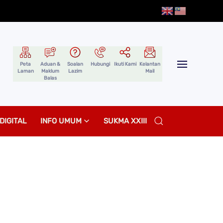
Peta
Aduan &
Soalan
Hubungi
Ikuti Kami
Kelantan
Laman
Maklum
Lazim
Mail
Balas
DIGITAL
INFO UMUM
SUKMA XXIII