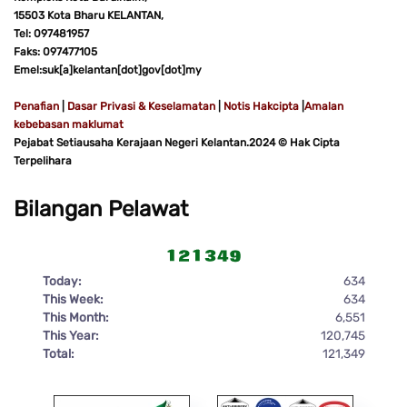
15503 Kota Bharu KELANTAN,
Tel: 097481957
Faks: 097477105
Emel:suk[a]kelantan[dot]gov[dot]my
Penafian
|
Dasar Privasi & Keselamatan
|
Notis Hakcipta
|
Amalan
kebebasan maklumat
Pejabat Setiausaha Kerajaan Negeri Kelantan.2024 © Hak Cipta
Terpelihara
Bilangan Pelawat
Today:
634
This Week:
634
This Month:
6,551
This Year:
120,745
Total:
121,349