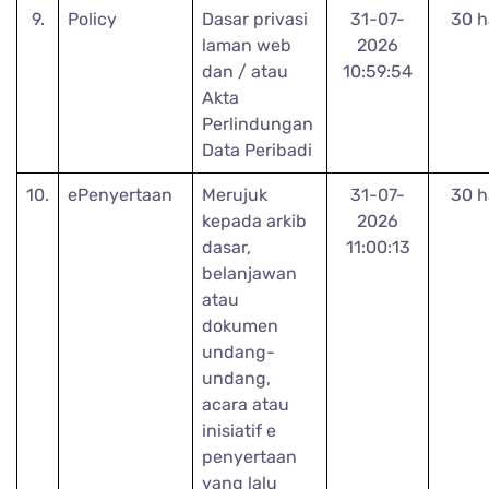
9.
Policy
Dasar privasi
31-07-
30 h
laman web
2026
dan / atau
10:59:54
Akta
Perlindungan
Data Peribadi
10.
ePenyertaan
Merujuk
31-07-
30 h
kepada arkib
2026
dasar,
11:00:13
belanjawan
atau
dokumen
undang-
undang,
acara atau
inisiatif e
penyertaan
yang lalu