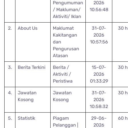
Pengumuman
2026
/ Makluman/
10:56:48
Aktiviti/ Iklan
2.
About Us
Maklumat
31-07-
30 h
Kakitangan
2026
dan
10:57:56
Pengurusan
Atasan
3.
Berita Terkini
Berita /
15-07-
30 h
Aktiviti /
2026
Peristiwa
01:33:29
4.
Jawatan
Jawatan
31-07-
30 h
Kosong
Kosong
2026
10:58:32
5.
Statistik
Piagam
29-06-
60 h
Pelanggan |
2026