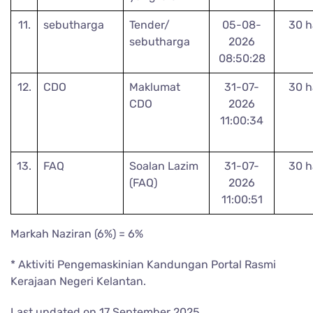
11.
sebutharga
Tender/
05-08-
30 h
sebutharga
2026
08:50:28
12.
CDO
Maklumat
31-07-
30 h
CDO
2026
11:00:34
13.
FAQ
Soalan Lazim
31-07-
30 h
(FAQ)
2026
11:00:51
Markah Naziran (6%) = 6%
* Aktiviti Pengemaskinian Kandungan Portal Rasmi
Kerajaan Negeri Kelantan.
Last updated on
17 September 2025
.