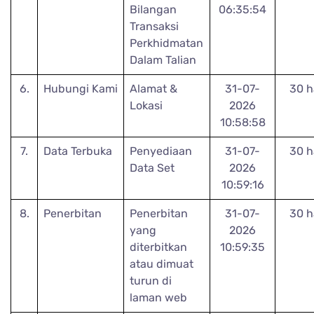
Bilangan
06:35:54
Transaksi
Perkhidmatan
Dalam Talian
6.
Hubungi Kami
Alamat &
31-07-
30 h
Lokasi
2026
10:58:58
7.
Data Terbuka
Penyediaan
31-07-
30 h
Data Set
2026
10:59:16
8.
Penerbitan
Penerbitan
31-07-
30 h
yang
2026
diterbitkan
10:59:35
atau dimuat
turun di
laman web